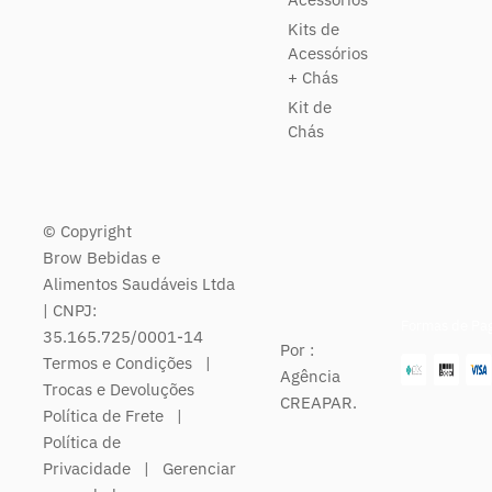
Kits de
Acessórios
+ Chás
Kit de
Chás
© Copyright
Brow Bebidas e
Alimentos Saudáveis Ltda
| CNPJ:
Formas de Pa
35.165.725/0001-14
Por :
Termos e Condições
|
Agência
Trocas e Devoluções
CREAPAR.
Política de Frete
|
Política de
Privacidade
|
Gerenciar