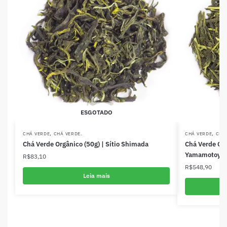
ESGOTADO
,
,
CHÁ VERDE
CHÁ VERDE.
CHÁ VERDE
CHÁ
Chá Verde Orgânico (50g) | Sítio Shimada
Chá Verde Org
Yamamotoya
R$
83,10
R$
548,90
Leia mais