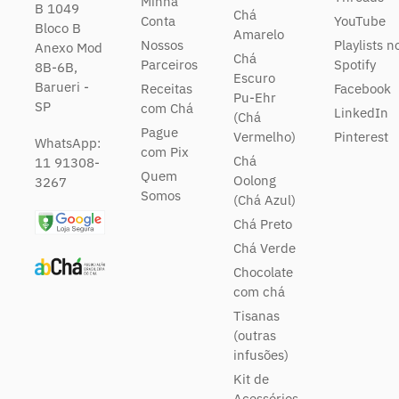
Minha
B 1049
Chá
Conta
YouTube
Bloco B
Amarelo
Nossos
Playlists n
Anexo Mod
Chá
Parceiros
Spotify
8B-6B,
Escuro
Barueri -
Receitas
Facebook
Pu-Ehr
SP
com Chá
LinkedIn
(Chá
Pague
Vermelho)
Pinterest
WhatsApp:
com Pix
Chá
11 91308-
Quem
Oolong
3267
Somos
(Chá Azul)
Chá Preto
Chá Verde
Chocolate
com chá
Tisanas
(outras
infusões)
Kit de
Acessórios