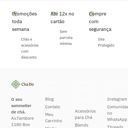
Promoções
Até 12x no
Compre
toda
cartão
com
semana
segurança
Sem
parcela
Chás e
Site
mínima
acessórios
Protegido
com
desconto
SAIBA
COMPRE
SIGA A CHÁ
MAIS
POR TIPO
DŌ
DE
Blog
Instagram
O seu
PRODUTO
sommelier
Contato
Comunida
Acessórios
de chá.
no
Meu
para Chá
Av.Tambore
WhatsApp
Carrinho
1180 Box
Blends
Threads