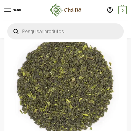
MENU
0
🔍