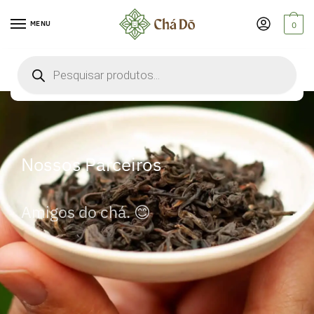
MENU
0
Nossos Parceiros
Amigos do chá. 😊