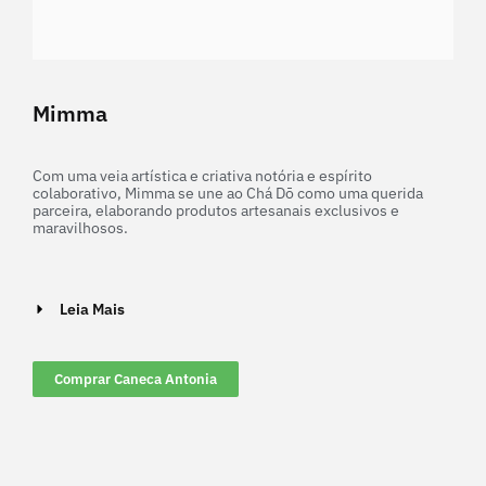
Mimma
Com uma veia artística e criativa notória e espírito
colaborativo, Mimma se une ao Chá Dō como uma querida
parceira, elaborando produtos artesanais exclusivos e
maravilhosos.
Leia Mais
Comprar Caneca Antonia