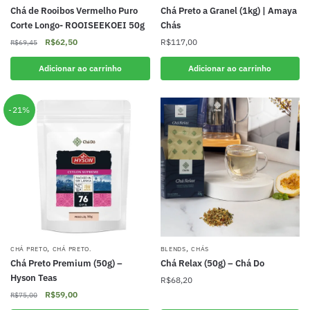
Chá de Rooibos Vermelho Puro
Chá Preto a Granel (1kg) | Amaya
Corte Longo- ROOISEEKOEI 50g
Chás
O
O
R$
62,50
R$
117,00
R$
69,45
preço
preço
original
atual
Adicionar ao carrinho
Adicionar ao carrinho
era:
é:
R$69,45.
R$62,50.
-21%
,
,
CHÁ PRETO
CHÁ PRETO.
BLENDS
CHÁS
Chá Preto Premium (50g) –
Chá Relax (50g) – Chá Do
Hyson Teas
R$
68,20
O
O
R$
59,00
R$
75,00
preço
preço