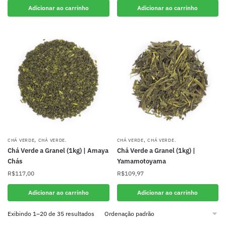
original
atual
Adicionar ao carrinho
Adicionar ao carrinho
era:
é:
R$75,00.
R$59,00.
,
,
CHÁ VERDE
CHÁ VERDE.
CHÁ VERDE
CHÁ VERDE.
Chá Verde a Granel (1kg) | Amaya
Chá Verde a Granel (1kg) |
Chás
Yamamotoyama
R$
117,00
R$
109,97
Adicionar ao carrinho
Adicionar ao carrinho
Exibindo 1–20 de 35 resultados