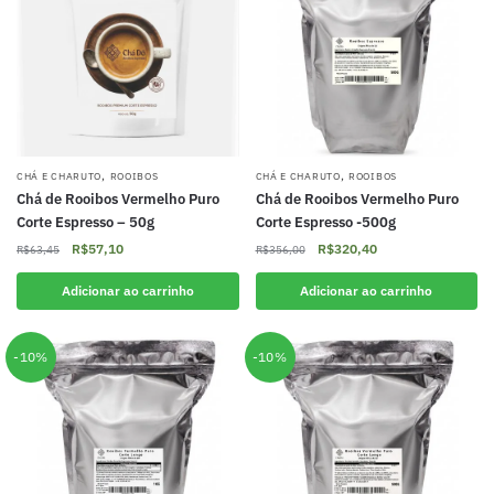
,
,
CHÁ E CHARUTO
ROOIBOS
CHÁ E CHARUTO
ROOIBOS
Chá de Rooibos Vermelho Puro
Chá de Rooibos Vermelho Puro
Corte Espresso – 50g
Corte Espresso -500g
O
O
O
O
R$
57,10
R$
320,40
R$
63,45
R$
356,00
preço
preço
preço
preço
original
atual
original
atual
Adicionar ao carrinho
Adicionar ao carrinho
era:
é:
era:
é:
R$63,45.
R$57,10.
R$356,00.
R$320,40.
-10%
-10%