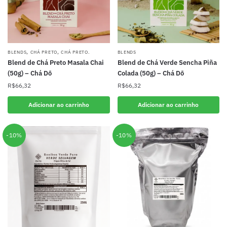
,
,
BLENDS
CHÁ PRETO
CHÁ PRETO.
BLENDS
Blend de Chá Preto Masala Chai
Blend de Chá Verde Sencha Piña
(50g) – Chá Dō
Colada (50g) – Chá Dō
R$
66,32
R$
66,32
Adicionar ao carrinho
Adicionar ao carrinho
-10%
-10%