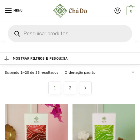
Skip
Skip
to
to
MENU
0
navigation
content
Pesquisar
Mais Vendidos
produtos
MOSTRAR FILTROS E PESQUISA
Exibindo 1–20 de 35 resultados
1
2