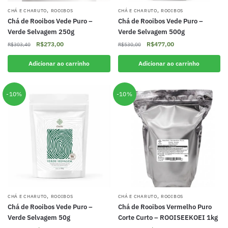
,
,
CHÁ E CHARUTO
ROOIBOS
CHÁ E CHARUTO
ROOIBOS
Chá de Rooibos Vede Puro –
Chá de Rooibos Vede Puro –
Verde Selvagem 250g
Verde Selvagem 500g
O
O
O
O
R$
273,00
R$
477,00
R$
303,40
R$
530,00
preço
preço
preço
preço
original
atual
original
atual
Adicionar ao carrinho
Adicionar ao carrinho
era:
é:
era:
é:
R$303,40.
R$273,00.
R$530,00.
R$477,00.
-10%
-10%
,
,
CHÁ E CHARUTO
ROOIBOS
CHÁ E CHARUTO
ROOIBOS
Chá de Rooibos Vede Puro –
Chá de Rooibos Vermelho Puro
Verde Selvagem 50g
Corte Curto – ROOISEEKOEI 1kg