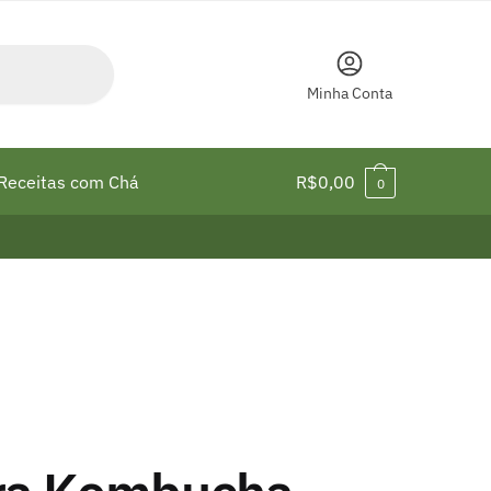
Minha Conta
Receitas com Chá
R$
0,00
0