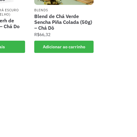
HÁ ESCURO
BLENDS
ELHO)
Blend de Chá Verde
erh de
Sencha Piña Colada (50g)
– Chá Do
– Chá Dō
R$
66,32
ais
Adicionar ao carrinho