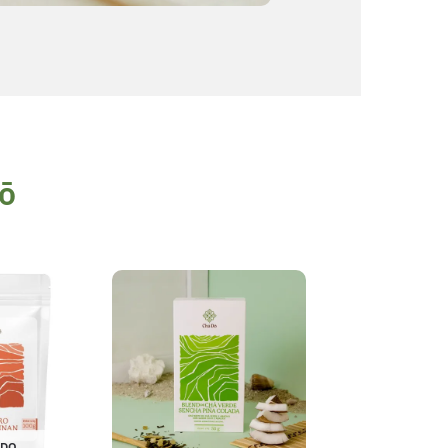
Dō
ADO