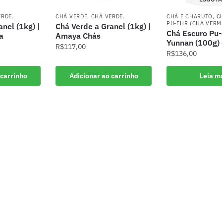
ERDE.
CHÁ VERDE
,
CHÁ VERDE.
CHÁ E CHARUTO
,
C
PU-EHR (CHÁ VERM
nel (1kg) |
Chá Verde a Granel (1kg) |
Chá Escuro Pu-
a
Amaya Chás
Yunnan (100g) 
R$
117,00
R$
136,00
 carrinho
Adicionar ao carrinho
Leia m