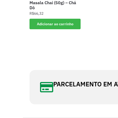
Masala Chai (50g) – Chá
Dō
R$
66,32
Adicionar ao carrinho
PARCELAMENTO EM A