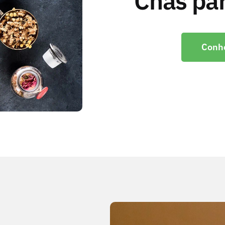
Chás pa
Conh