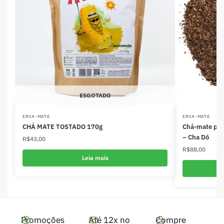
ESGOTADO
ERVA-MATE
ERVA-MATE
CHÁ MATE TOSTADO 170g
Chá-mate pura
– Cha Dō
R$
43,00
R$
88,00
Leia mais
Promoções
Até 12x no
Compre