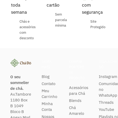
toda
cartão
com
semana
segurança
Sem
parcela
Chás e
Site
mínima
acessórios
Protegido
com
desconto
SAIBA
COMPRE
SIGA A CHÁ
MAIS
POR TIPO
DŌ
DE
Blog
Instagram
O seu
PRODUTO
sommelier
Contato
Comunida
Acessórios
de chá.
no
Meu
para Chá
Av.Tambore
WhatsApp
Carrinho
1180 Box
Blends
Threads
Minha
B 1049
Chá
Conta
YouTube
Bloco B
Amarelo
Nossos
Playlists n
Anexo Mod