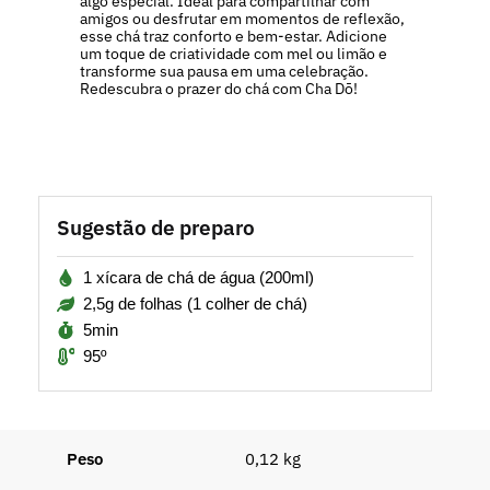
algo especial. Ideal para compartilhar com
amigos ou desfrutar em momentos de reflexão,
esse chá traz conforto e bem-estar. Adicione
um toque de criatividade com mel ou limão e
transforme sua pausa em uma celebração.
Redescubra o prazer do chá com Cha Dō!
Sugestão de preparo
1 xícara de chá de água (200ml)
2,5g de folhas (1 colher de chá)
5min
95º
Peso
0,12 kg