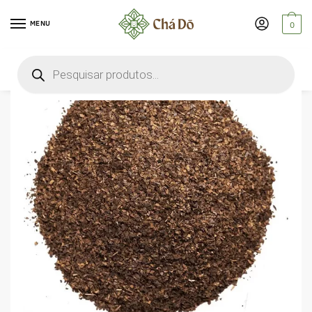
MENU
0
🔍