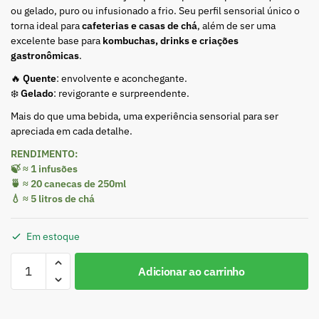
ou gelado, puro ou infusionado a frio. Seu perfil sensorial único o
torna ideal para
cafeterias e casas de chá
, além de ser uma
excelente base para
kombuchas, drinks e criações
gastronômicas
.
🔥
Quente
: envolvente e aconchegante.
❄️
Gelado
: revigorante e surpreendente.
Mais do que uma bebida, uma experiência sensorial para ser
apreciada em cada detalhe.
RENDIMENTO:
🍃 ≈ 1 infusões
🍵 ≈ 20 canecas de 250ml
💧 ≈ 5 litros de chá
Em estoque
Adicionar ao carrinho