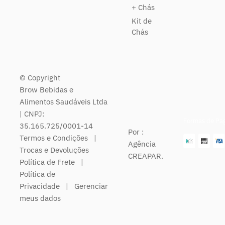
+ Chás
Kit de
Chás
© Copyright
Brow Bebidas e
Alimentos Saudáveis Ltda
| CNPJ:
Formas de Pa
35.165.725/0001-14
Por :
Termos e Condições
|
Agência
Trocas e Devoluções
CREAPAR.
Política de Frete
|
Política de
Privacidade
|
Gerenciar
meus dados