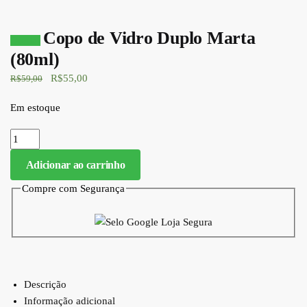
Copo de Vidro Duplo Marta
Oferta!
(80ml)
O preço original era: R$59,00.
R$
55,00
O preço atual é: R$55,00.
R$
59,00
Em estoque
Copo de Vidro Duplo Marta (80ml) quantidade
Adicionar ao carrinho
Compre com Segurança
Descrição
Informação adicional