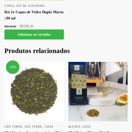
,
COPOS
KIT DE ACESSÓRIO
Kit 2x Copos de Vidro Duplo Marta
| 80 ml
O preço
O preço
R$
106,20
R$
118,00
original
atual é:
Adicionar ao carrinho
era:
R$106,20.
R$118,00.
Produtos relacionados
-10%
,
,
,
CHÁ VERDE
CHÁ VERDE.
CHÁS
BLENDS
CHÁS