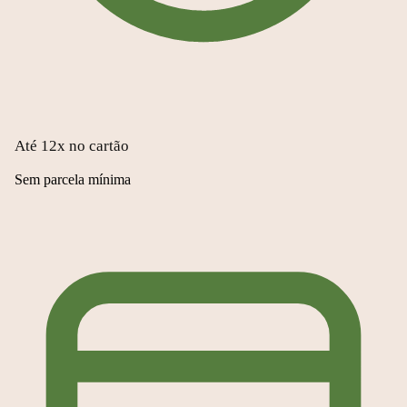
Até 12x no cartão
Sem parcela mínima
eço
é:
,77.