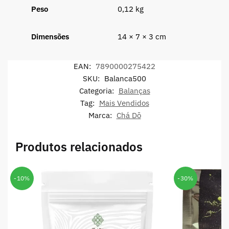
Peso
0,12 kg
Dimensões
14 × 7 × 3 cm
EAN:
7890000275422
SKU:
Balanca500
Categoria:
Balanças
Tag:
Mais Vendidos
Marca:
Chá Dō
Produtos relacionados
-10%
-30%