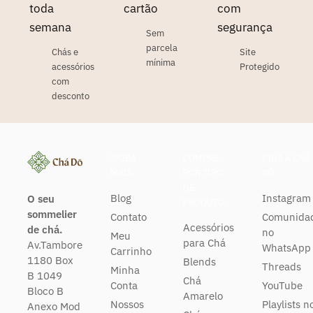
toda
cartão
com
semana
segurança
Sem
parcela
Chás e
Site
mínima
acessórios
Protegido
com
desconto
SAIBA
COMPRE
SIGA A CHÁ
MAIS
POR TIPO
DŌ
DE
Blog
Instagram
O seu
PRODUTO
sommelier
Contato
Comunida
Acessórios
de chá.
no
Meu
para Chá
Av.Tambore
WhatsApp
Carrinho
1180 Box
Blends
Threads
Minha
B 1049
Chá
Conta
YouTube
Bloco B
Amarelo
Nossos
Playlists n
Anexo Mod