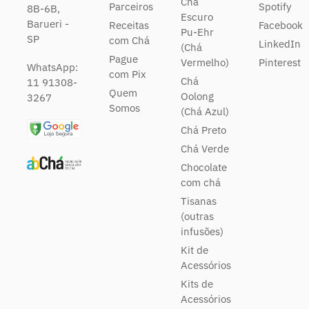
Chá
Parceiros
Spotify
8B-6B,
Escuro
Barueri -
Receitas
Facebook
Pu-Ehr
SP
com Chá
LinkedIn
(Chá
Pague
Vermelho)
Pinterest
WhatsApp:
com Pix
Chá
11 91308-
Quem
Oolong
3267
Somos
(Chá Azul)
Chá Preto
Chá Verde
Chocolate
com chá
Tisanas
(outras
infusões)
Kit de
Acessórios
Kits de
Acessórios