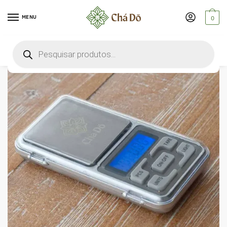
MENU
0
🔍