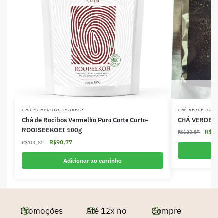
,
,
CHÁ E CHARUTO
ROOIBOS
CHÁ VERDE
CHÁ
Chá de Rooibos Vermelho Puro Corte Curto-
CHÁ VERDE 
ROOISEEKOEI 100g
R$
9
R$
128,57
R$
90,77
R$
100,85
Adicionar ao carrinho
Promoções
Até 12x no
Compre