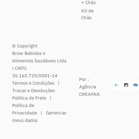
+ Chás
Kit de
Chás
© Copyright
Brow Bebidas e
Alimentos Saudáveis Ltda
| CNPJ:
Formas de Pa
35.165.725/0001-14
Por :
Termos e Condições
|
Agência
Trocas e Devoluções
CREAPAR.
Política de Frete
|
Política de
Privacidade
|
Gerenciar
meus dados