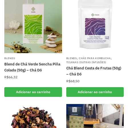
,
,
BLENDS
BLENDS
CHÁS PARA KOMBUCHA
TISANAS (OUTRAS INFUSÕES)
Blend de Chá Verde Sencha Piña
Chá Blend Cesta de Frutas (50g)
Colada (50g) – Chá Dō
– Chá Dō
R$
66,32
R$
68,50
Adicionar ao carrinho
Adicionar ao carrinho