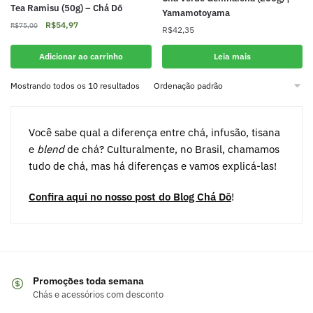
Tea Ramisu (50g) – Chá Dō
Yamamotoyama
O
O
R$
54,97
R$
75,00
R$
42,35
preço
preço
original
atual
Adicionar ao carrinho
Leia mais
era:
é:
R$75,00.
R$54,97.
Mostrando todos os 10 resultados
Você sabe qual a diferença entre chá, infusão, tisana
e
blend
de chá? Culturalmente, no Brasil, chamamos
tudo de chá, mas há diferenças e vamos explicá-las!
Confira aqui no nosso post do Blog Chá Dō
!
Promoções toda semana
Chás e acessórios com desconto