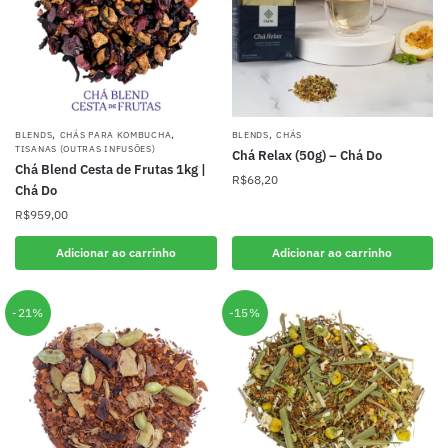
,
,
,
BLENDS
CHÁS PARA KOMBUCHA
BLENDS
CHÁS
TISANAS (OUTRAS INFUSÕES)
Chá Relax (50g) – Chá Do
Chá Blend Cesta de Frutas 1kg |
R$
68,20
Chá Do
R$
959,00
Adicionar ao carrinho
Adicionar ao carrinho
-21%
-15%