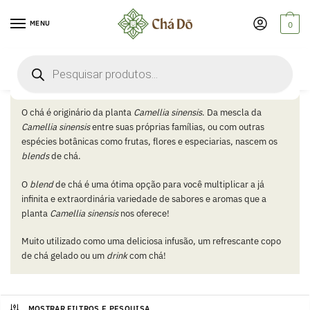
Skip
Skip
to
to
MENU
0
navigation
content
Pesquisar
Blends
produtos
O chá é originário da planta
Camellia sinensis
. Da mescla da
Camellia sinensis
entre suas próprias famílias, ou com outras
espécies botânicas como frutas, flores e especiarias, nascem os
blends
de chá.
O
blend
de chá é uma ótima opção para você multiplicar a já
infinita e extraordinária variedade de sabores e aromas que a
planta
Camellia sinensis
nos oferece!
Muito utilizado como uma deliciosa infusão, um refrescante copo
de chá gelado ou um
drink
com chá!
MOSTRAR FILTROS E PESQUISA