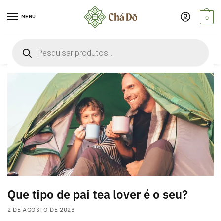
Skip
Skip
to
to
MENU
0
navigation
content
Pesquisar
blend de chá
produtos
Que tipo de pai tea lover é o seu?
2 DE AGOSTO DE 2023