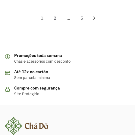
Paginação
1
2
…
5
de
posts
Promoções toda semana
Chás e acessórios com desconto
Até 12x no cartão
Sem parcela mínima
Compre com segurança
Site Protegido