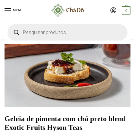
Skip
Skip
to
to
MENU
0
navigation
content
Pesquisar
Chá
produtos
Geleia de pimenta com chá preto blend
Exotic Fruits Hyson Teas