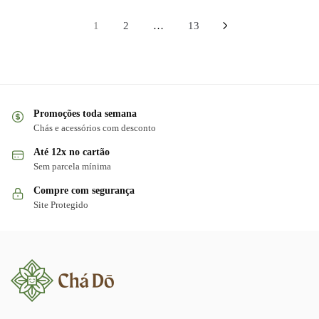
Paginação
1
2
…
13
de
posts
Promoções toda semana
Chás e acessórios com desconto
Até 12x no cartão
Sem parcela mínima
Compre com segurança
Site Protegido