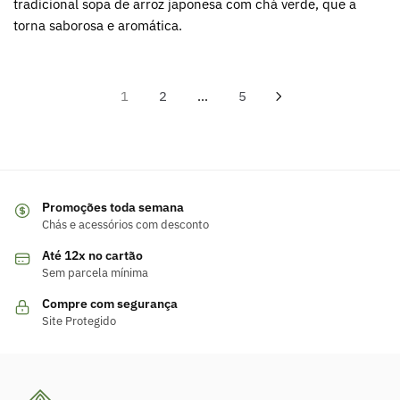
tradicional sopa de arroz japonesa com chá verde, que a
torna saborosa e aromática.
Paginação
1
2
…
5
de
posts
Promoções toda semana
Chás e acessórios com desconto
Até 12x no cartão
Sem parcela mínima
Compre com segurança
Site Protegido