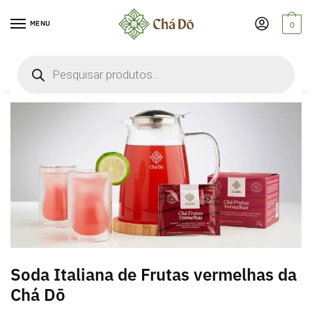
Skip
Skip
to
to
MENU
0
navigation
content
Pesquisar
infusor
produtos
Soda Italiana de Frutas vermelhas da
Chá Dō