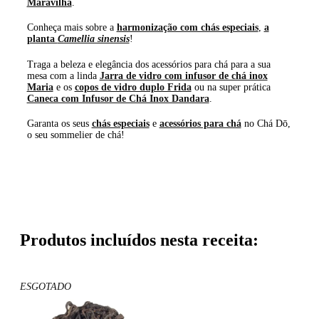
Maravilha
.
Conheça mais sobre a
harmonização com chás especiais
,
a
planta
Camellia sinensis
!
Traga a beleza e elegância dos acessórios para chá para a sua
mesa com a linda
Jarra de vidro com infusor de chá inox
Maria
e os
copos de vidro duplo Frida
ou na super prática
Caneca com Infusor de Chá Inox Dandara
.
Garanta os seus
chás especiais
e
acessórios para chá
no Chá Dō,
o seu sommelier de chá!
Produtos incluídos nesta receita:
ESGOTADO