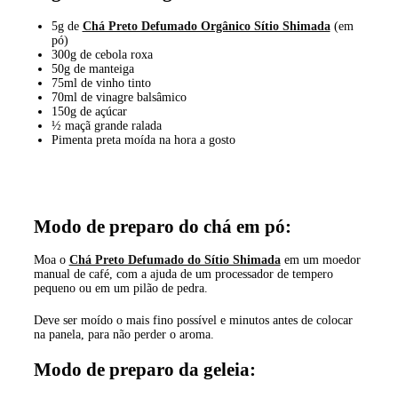
5g de
Chá Preto Defumado Orgânico Sítio Shimada
(em
pó)
300g de cebola roxa
50g de manteiga
75ml de vinho tinto
70ml de vinagre balsâmico
150g de açúcar
½ maçã grande ralada
Pimenta preta moída na hora a gosto
Modo de preparo do chá em pó:
Moa o
Chá Preto Defumado do Sítio Shimada
em um moedor
manual de café, com a ajuda de um processador de tempero
pequeno ou em um pilão de pedra.
Deve ser moído o mais fino possível e minutos antes de colocar
na panela, para não perder o aroma.
Modo de preparo da geleia: