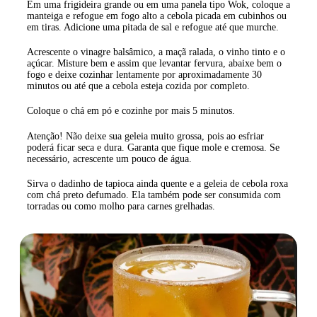
Em uma frigideira grande ou em uma panela tipo Wok, coloque a
manteiga e refogue em fogo alto a cebola picada em cubinhos ou
em tiras. Adicione uma pitada de sal e refogue até que murche.
Acrescente o vinagre balsâmico, a maçã ralada, o vinho tinto e o
açúcar. Misture bem e assim que levantar fervura, abaixe bem o
fogo e deixe cozinhar lentamente por aproximadamente 30
minutos ou até que a cebola esteja cozida por completo.
Coloque o chá em pó e cozinhe por mais 5 minutos.
Atenção! Não deixe sua geleia muito grossa, pois ao esfriar
poderá ficar seca e dura. Garanta que fique mole e cremosa. Se
necessário, acrescente um pouco de água.
Sirva o dadinho de tapioca ainda quente e a geleia de cebola roxa
com chá preto defumado. Ela também pode ser consumida com
torradas ou como molho para carnes grelhadas.