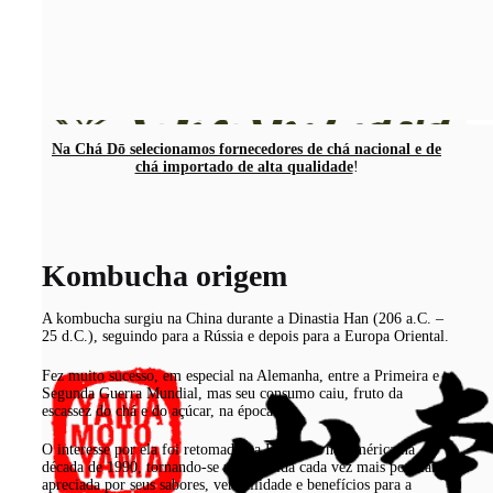
Na Chá Dō selecionamos fornecedores de chá nacional e de
chá importado de alta qualidade
!
Kombucha origem
A kombucha surgiu na China durante a Dinastia Han (206 a.C. –
25 d.C.), seguindo para a Rússia e depois para a Europa Oriental.
Fez muito sucesso, em especial na Alemanha, entre a Primeira e a
Segunda Guerra Mundial, mas seu consumo caiu, fruto da
escassez do chá e do açúcar, na época.
O interesse por ela foi retomado na Europa e na América na
década de 1990, tornando-se uma bebida cada vez mais popular e
apreciada por seus sabores, versatilidade e benefícios para a