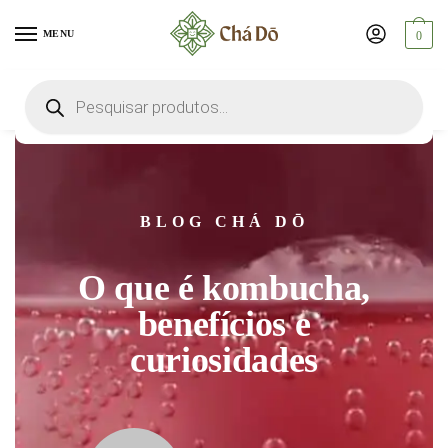
MENU
0
BLOG CHÁ DŌ
O que é kombucha,
benefícios e
curiosidades