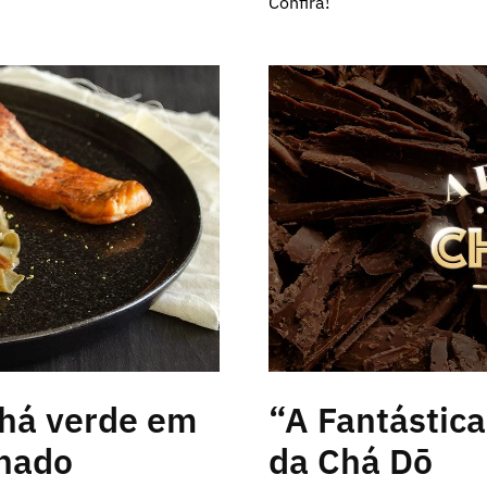
Confira!
chá verde em
“A Fantástic
lhado
da Chá Dō