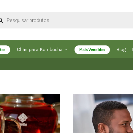
quisar
dutos
Chás para Kombucha
Blog
tos
Mais Vendidos