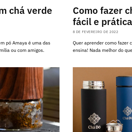
m chá verde
Como fazer c
fácil e prátic
8 DE FEVEREIRO DE 2022
 em pó Amaya é uma das
Quer aprender como fazer ch
mília ou com amigos.
ensina! Nada melhor do que 