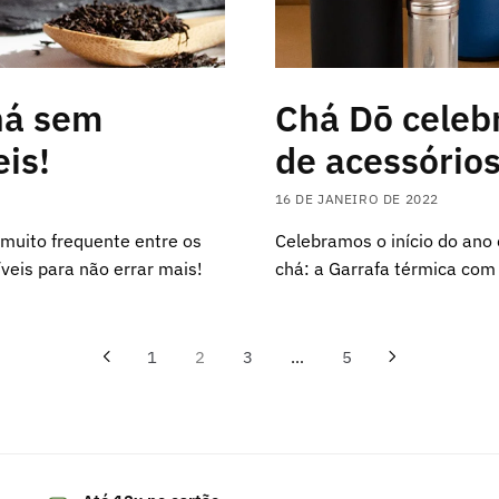
há sem
Chá Dō celeb
eis!
de acessórios
16 DE JANEIRO DE 2022
muito frequente entre os
Celebramos o início do ano
íveis para não errar mais!
chá: a Garrafa térmica com i
1
2
3
…
5